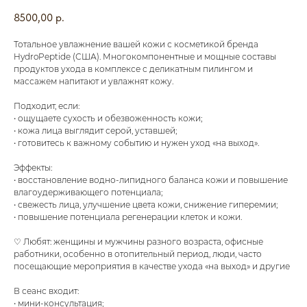
8500,00
р.
Тотальное увлажнение вашей кожи с косметикой бренда
HydroPeptide (США). Многокомпонентные и мощные составы
продуктов ухода в комплексе с деликатным пилингом и
массажем напитают и увлажнят кожу.
Подходит, если:
• ощущаете сухость и обезвоженность кожи;
• кожа лица выглядит серой, уставшей;
• готовитесь к важному событию и нужен уход «на выход».
Эффекты:
• восстановление водно-липидного баланса кожи и повышение
влагоудерживающего потенциала;
• свежесть лица, улучшение цвета кожи, снижение гиперемии;
• повышение потенциала регенерации клеток и кожи.
♡ Любят: женщины и мужчины разного возраста, офисные
работники, особенно в отопительный период, люди, часто
посещающие мероприятия в качестве ухода «на выход» и другие
В сеанс входит:
• мини-консультация;