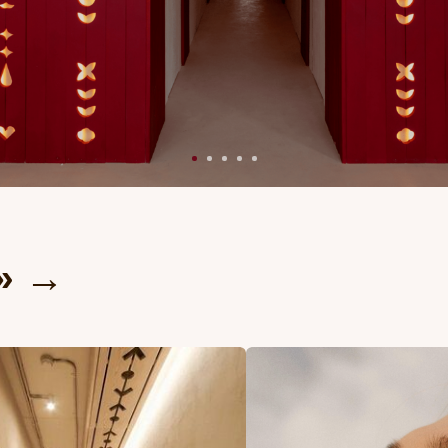
→
ТЕЛА
МАССАЖ ЛИЦА
ряжение, глубоко
подчёркивает природную
ает мышцы,
красоту с видимым эффектом
мфоотток и
уже после первого сеанса. Без
ергию
инъекций.