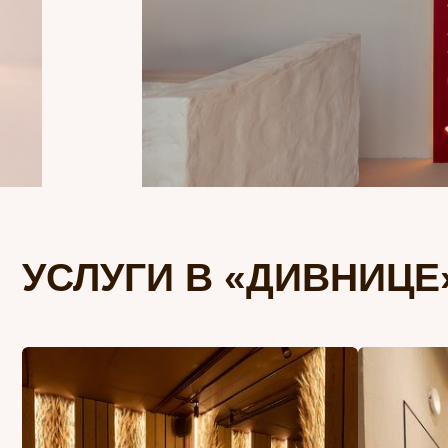
УСЛУГИ В «ДИВНИЦЕ»
СПА-ПРОГРАММЫ
МАССАЖ 
комплексные уходы с
снимает нап
массажем тела и лица,
прорабатыв
аромасауной и скраб-
улучшает ли
обёртыванием
повышает эн